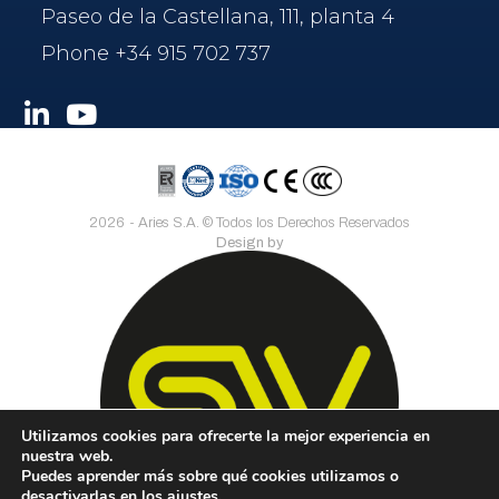
Paseo de la Castellana, 111, planta 4
Phone +34 915 702 737
L
Y
i
o
n
u
k
t
e
u
d
b
2026
- Aries S.A. © Todos los Derechos Reservados
i
e
Design by
n
-
i
n
Utilizamos cookies para ofrecerte la mejor experiencia en
nuestra web.
Puedes aprender más sobre qué cookies utilizamos o
desactivarlas en los
ajustes
.