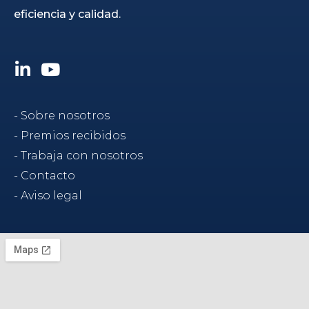
eficiencia y calidad.
L
Y
i
o
n
u
k
t
- Sobre nosotros
e
u
d
b
- Premios recibidos
i
e
- Trabaja con nosotros
n
- Contacto
-
- Aviso legal
i
n