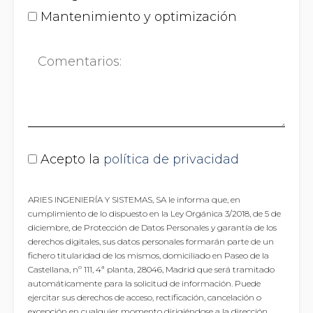
c
n
Mantenimiento y optimización
o
i
n
c
C
o
o
o
c
*
m
i
e
s
n
Acepto la
política de privacidad
t
t
e
a
ARIES INGENIERÍA Y SISTEMAS, SA le informa que, en
?
cumplimiento de lo dispuesto en la Ley Orgánica 3/2018, de 5 de
r
diciembre, de Protección de Datos Personales y garantía de los
derechos digitales, sus datos personales formarán parte de un
i
fichero titularidad de los mismos, domiciliado en Paseo de la
o
Castellana, nº 111, 4ª planta, 28046, Madrid que será tramitado
automáticamente para la solicitud de información. Puede
s
ejercitar sus derechos de acceso, rectificación, cancelación o
excepción en cualquier momento dirigiéndose a la dirección