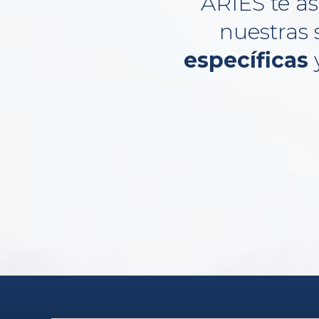
ARIES te as
nuestras 
específicas
y